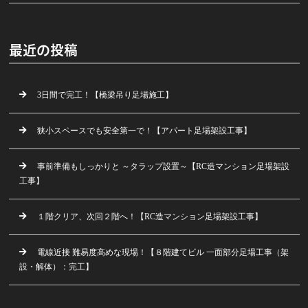
最近の投稿
3日間で完工！【橋梁吊り足場施工】
狭小スペースでも安全第一で！【アパート足場架設工事】
事前準備もしっかりと ～タラップ設置～【RC造マンション足場架設
工事】
１階クリア、次回２階へ！【RC造マンション足場架設工事】
電線近接 難易度高めな現場！【８階建てビル 一面部分足場工事（架
設・解体）：完工】