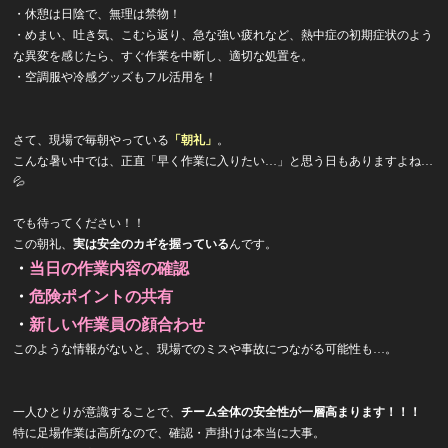
・休憩は日陰で、無理は禁物！
・めまい、吐き気、こむら返り、急な強い疲れなど、熱中症の初期症状のよう
な異変を感じたら、すぐ作業を中断し、適切な処置を。
・空調服や冷感グッズもフル活用を！
さて、現場で毎朝やっている
「朝礼」
。
こんな暑い中では、正直「早く作業に入りたい…」と思う日もありますよね…
💦
でも待ってください！！
この朝礼、
実は安全のカギを握っている
んです。
・
当日の作業内容の確認
・
危険ポイントの共有
・
新しい作業員の顔合わせ
このような情報がないと、現場でのミスや事故につながる可能性も…。
一人ひとりが意識することで、
チーム全体の安全性が一層高まります！！！
特に足場作業は高所なので、確認・声掛けは本当に大事。