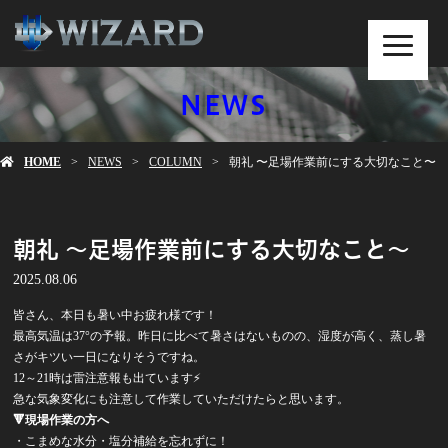
MENU
NEWS
HOME
NEWS
COLUMN
朝礼 〜足場作業前にする大切なこと〜
朝礼 〜足場作業前にする大切なこと〜
2025.08.06
皆さん、本日も暑い中お疲れ様です！
最高気温は37°の予報。昨日に比べて暑さはないものの、湿度が高く、蒸し暑
さがキツい一日になりそうですね。
12～21時は雷注意報も出ています⚡
急な気象変化にも注意して作業していただけたらと思います。
🔻現場作業の方へ
・こまめな水分・塩分補給を忘れずに！