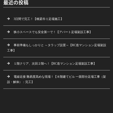
最近の投稿
3日間で完工！【橋梁吊り足場施工】
狭小スペースでも安全第一で！【アパート足場架設工事】
事前準備もしっかりと ～タラップ設置～【RC造マンション足場架設
工事】
１階クリア、次回２階へ！【RC造マンション足場架設工事】
電線近接 難易度高めな現場！【８階建てビル 一面部分足場工事（架
設・解体）：完工】